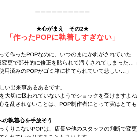
ーーーーーーーーーー
★心がまえ　その2★
「作ったPOPに執着しすぎない」
って作ったPOPなのに、いつのまにか剥がされていた
報変更で部分的に修正を貼られて汚くされてしまった…
使用済みのPOPがゴミ箱に捨てられていて悲しい…」
悲しい出来事あるあるです。
Pを大切に扱われていないようでショックを受けますよ
心を乱されないことは、POP制作者にとって実はとて
Pへの執着心を手放そう
っくりこないPOPは、店長や他のスタッフの判断で変