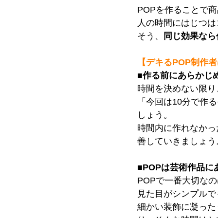
POPを作ることで
人の時間にはじつは
そう、
同じ効果なら
【デキるPOP制作
■作る前にあらかじ
時間を決めない限り
「今回は10分で作
しょう。
時間内に作れなかっ
善していきましょう
■POPは芸術作品
POPで一番大切な
見た目がシンプルで
細かい装飾に凝った