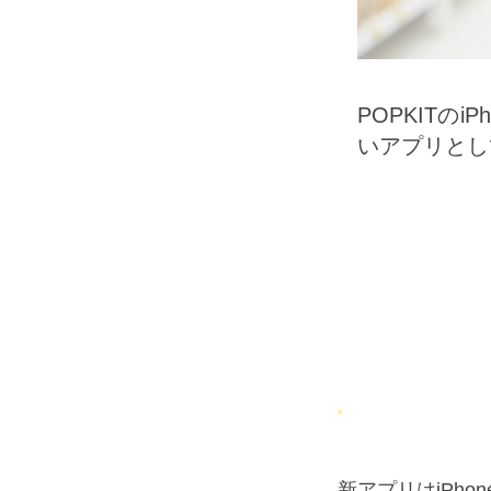
POPKITの
いアプリとして
新アプリはiPhon