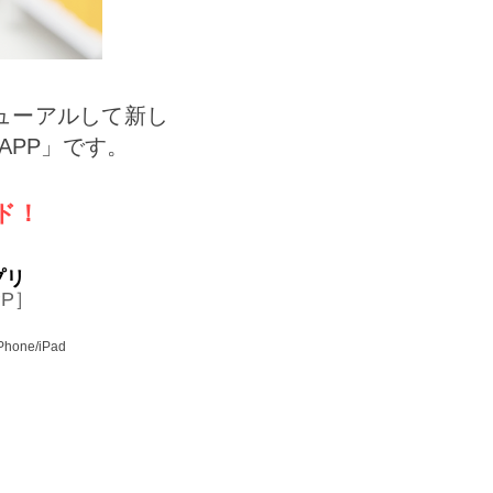
リニューアルして新し
APP」です。
ド！
アプリ
PP］
hone/iPad