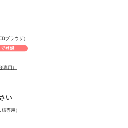
EBブラウザ）
版で登録
様専用）
ださい
人様専用）