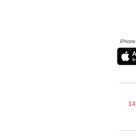
iPhon
1